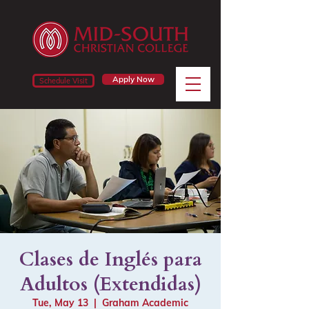
Apply Now
Schedule Visit
Clases de Inglés para
Adultos (Extendidas)
Tue, May 13
  |  
Graham Academic